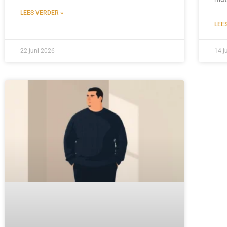
LEES VERDER »
LEE
22 juni 2026
14 j