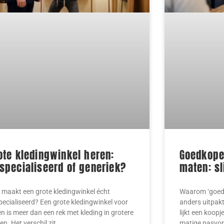
ote kledingwinkel heren:
Goedkope 
specialiseerd of generiek?
maten: sl
 maakt een grote kledingwinkel écht
Waarom ‘goedko
pecialiseerd? Een grote kledingwinkel voor
anders uitpakt
n is meer dan een rek met kleding in grotere
lijkt een koop
n. Het verschil zit
matige pasvo