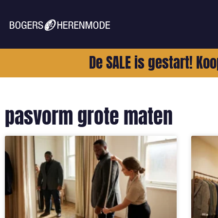
De SALE is gestart! Koo
pasvorm grote maten