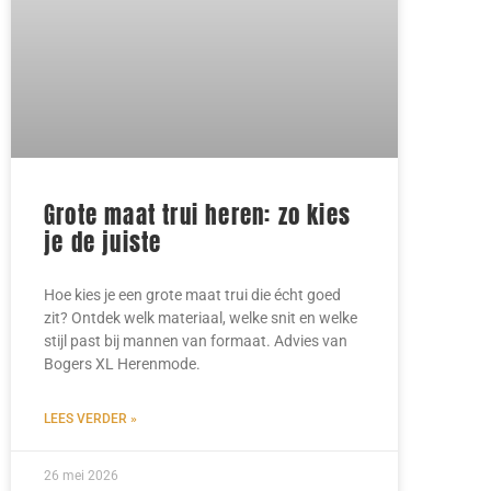
Grote maat trui heren: zo kies
je de juiste
Hoe kies je een grote maat trui die écht goed
zit? Ontdek welk materiaal, welke snit en welke
stijl past bij mannen van formaat. Advies van
Bogers XL Herenmode.
LEES VERDER »
26 mei 2026