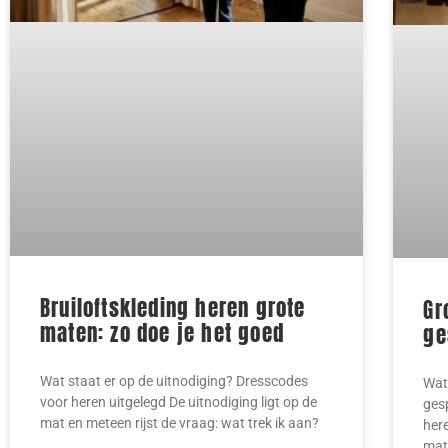
Bruiloftskleding heren grote
Gr
maten: zo doe je het goed
ge
Wat staat er op de uitnodiging? Dresscodes
Wat
voor heren uitgelegd De uitnodiging ligt op de
ges
mat en meteen rijst de vraag: wat trek ik aan?
here
mate