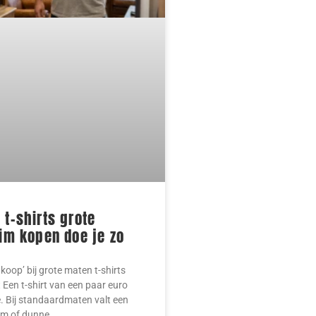
t-shirts grote
im kopen doe je zo
op’ bij grote maten t-shirts
 Een t-shirt van een paar euro
je. Bij standaardmaten valt een
rm of dunne