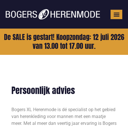
Grote mat
De SALE is gestart! Koopzondag: 12 juli 2026
van 13.00 tot 17.00 uur.
Persoonlijk advies
Bogers XL Herenmode is dé specialist op het gebied
van herenkleding voor mannen met een maatje
meer. Met al meer dan veertig jaar ervaring is Bogers