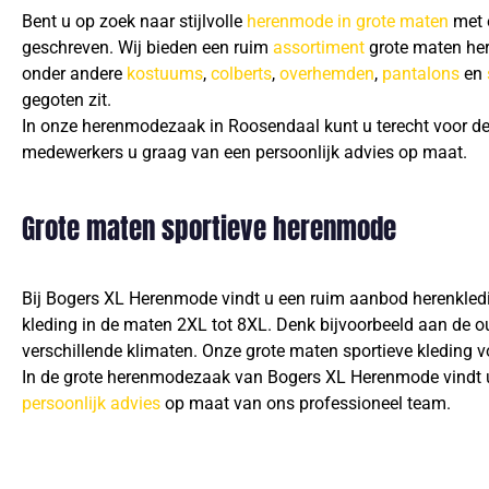
Bent u op zoek naar stijlvolle
herenmode in grote maten
met e
geschreven. Wij bieden een ruim
assortiment
grote maten her
onder andere
kostuums
,
colberts
,
overhemden
,
pantalons
en
gegoten zit.
In onze herenmodezaak in Roosendaal kunt u terecht voor de 
medewerkers u graag van een persoonlijk advies op maat.
Grote maten sportieve herenmode
Bij Bogers XL Herenmode vindt u een ruim aanbod herenkleding 
kleding in de maten 2XL tot 8XL. Denk bijvoorbeeld aan de ou
verschillende klimaten. Onze grote maten sportieve kleding v
In de grote herenmodezaak van Bogers XL Herenmode vindt u o
persoonlijk advies
op maat van ons professioneel team.