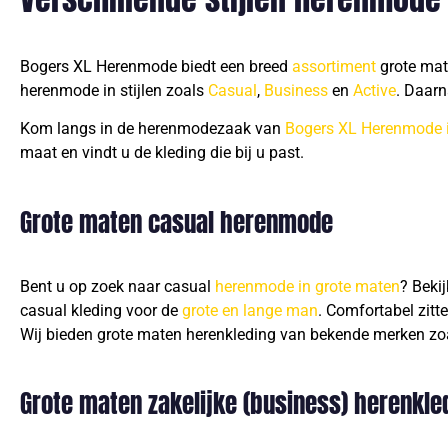
Bogers XL Herenmode biedt een breed
assortiment
grote mate
herenmode in stijlen zoals
Casual
,
Business
en
Active
. Daarn
Kom langs in de herenmodezaak van
Bogers XL Herenmode 
maat en vindt u de kleding die bij u past.
Grote maten casual herenmode
Bent u op zoek naar casual
herenmode in grote maten
? Beki
casual kleding voor de
grote en lange man
. Comfortabel zitt
Wij bieden grote maten herenkleding van bekende merken zoa
Grote maten zakelijke (business) herenkle