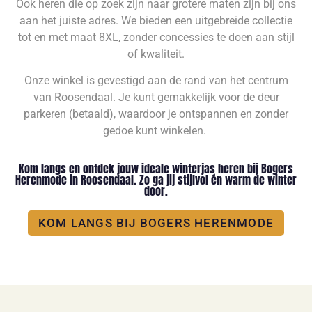
Ook heren die op zoek zijn naar grotere maten zijn bij ons
aan het juiste adres. We bieden een uitgebreide collectie
tot en met maat 8XL, zonder concessies te doen aan stijl
of kwaliteit.
Onze winkel is gevestigd aan de rand van het centrum
van Roosendaal. Je kunt gemakkelijk voor de deur
parkeren (betaald), waardoor je ontspannen en zonder
gedoe kunt winkelen.
Kom langs en ontdek jouw ideale winterjas heren bij Bogers
Herenmode in Roosendaal. Zo ga jij stijlvol én warm de winter
door.
KOM LANGS BIJ BOGERS HERENMODE