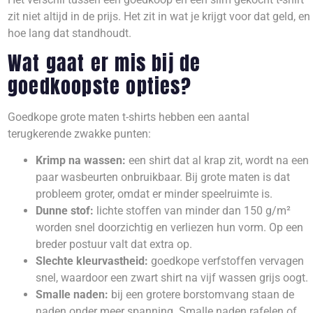
zit niet altijd in de prijs. Het zit in wat je krijgt voor dat geld, en
hoe lang dat standhoudt.
Wat gaat er mis bij de
goedkoopste opties?
Goedkope grote maten t-shirts hebben een aantal
terugkerende zwakke punten:
Krimp na wassen:
een shirt dat al krap zit, wordt na een
paar wasbeurten onbruikbaar. Bij grote maten is dat
probleem groter, omdat er minder speelruimte is.
Dunne stof:
lichte stoffen van minder dan 150 g/m²
worden snel doorzichtig en verliezen hun vorm. Op een
breder postuur valt dat extra op.
Slechte kleurvastheid:
goedkope verfstoffen vervagen
snel, waardoor een zwart shirt na vijf wassen grijs oogt.
Smalle naden:
bij een grotere borstomvang staan de
naden onder meer spanning. Smalle naden rafelen of