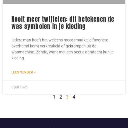
Nooit meer twijfelen: dit betekenen de
was symbolen in je kleding
Iedere man heeft het weleens meegemaakt: je favoriete
overhemd komt verkreukeld of gekrompen uit de
wasmachine. Zonde, want met een beetje aandacht kun je
kleding
LEES VERDER »
8 juli 2025
1
2
3
4