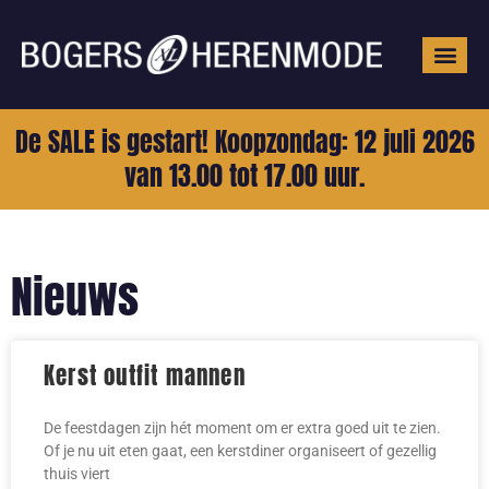
Grote mat
De SALE is gestart! Koopzondag: 12 juli 2026
van 13.00 tot 17.00 uur.
Nieuws
Kerst outfit mannen
De feestdagen zijn hét moment om er extra goed uit te zien.
Of je nu uit eten gaat, een kerstdiner organiseert of gezellig
thuis viert