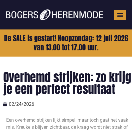
Grote mat
De SALE is gestart! Koopzondag: 12 juli 2026
van 13.00 tot 17.00 uur.
Overhemd strijken: zo krijg
je een perfect resultaat
02/24/2026
Een overhemd strijken lijkt simpel, maar toch gaat het vaak
mis. Kreukels blijven zichtbaar, de kraag wordt niet strak of