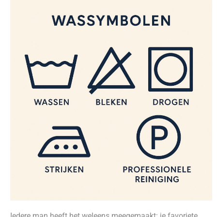
Iedere man heeft het weleens meegemaakt: je favoriete