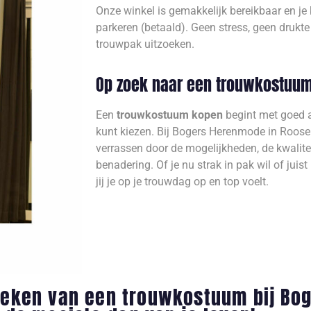
Onze winkel is gemakkelijk bereikbaar en je
parkeren (betaald). Geen stress, geen druk
trouwpak uitzoeken.
Op zoek naar een trouwkostuum 
Een
trouwkostuum kopen
begint met goed a
kunt kiezen. Bij Bogers Herenmode in Roosen
verrassen door de mogelijkheden, de kwalite
benadering. Of je nu strak in pak wil of juist
jij je op je trouwdag op en top voelt.
zoeken van een trouwkostuum bij B