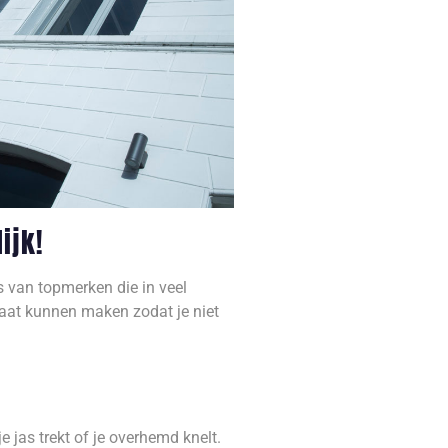
ijk!
s van topmerken die in veel
aat kunnen maken zodat je niet
e jas trekt of je overhemd knelt.