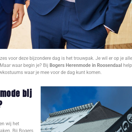
zes voor deze bijzondere dag is het trouwpak. Je wil er op je al
t. Maar waar begin je? Bij
Bogers Herenmode in Roosendaal
help
rouwkostuums waar je mee voor de dag kunt komen.
mode bij
?
en wij het
maken. Bij Bogers