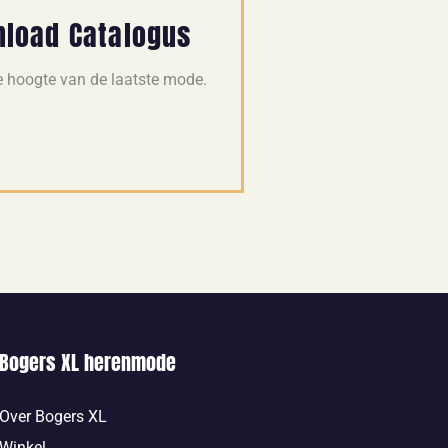
load Catalogus
de hoogte van de laatste mode.
Bogers XL herenmode
Over Bogers XL
Winkel