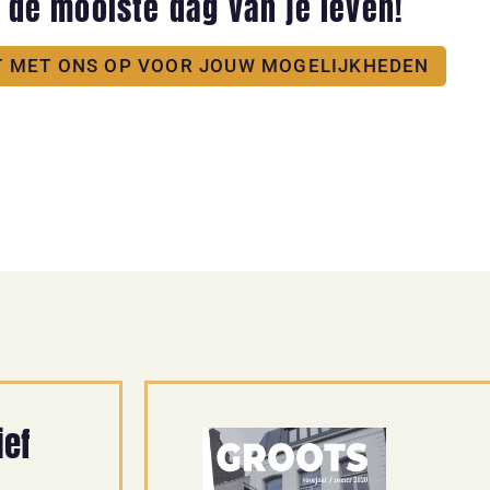
p de mooiste dag van je leven!
 MET ONS OP VOOR JOUW MOGELIJKHEDEN
ief