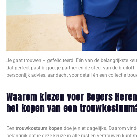
Je gaat trouwen – gefeliciteerd! Eén van de belangrijkste keu
dat perfect past bij jou, je partner én de sfeer van de bruilof
persoonlijk advies, aandacht voor detail én een collectie t
Waarom kiezen voor Bogers Heren
het kopen van een trouwkostuum
Een
trouwkostuum kopen
doe je niet dagelijks. Daarom vind
belangrijk dat je deze keuze in alle rust en vertrouwen kunt 