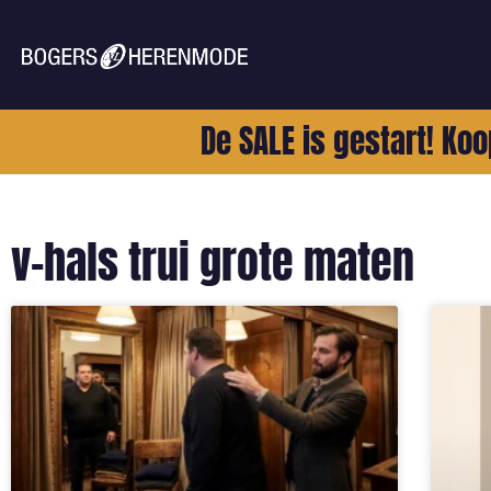
De SALE is gestart! Koo
v-hals trui grote maten