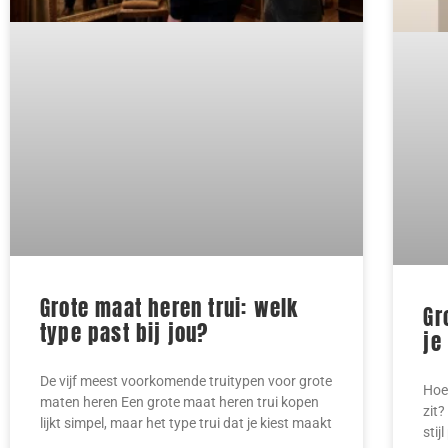
Grote maat heren trui: welk
Gr
type past bij jou?
je
De vijf meest voorkomende truitypen voor grote
Hoe 
maten heren Een grote maat heren trui kopen
zit?
lijkt simpel, maar het type trui dat je kiest maakt
stij