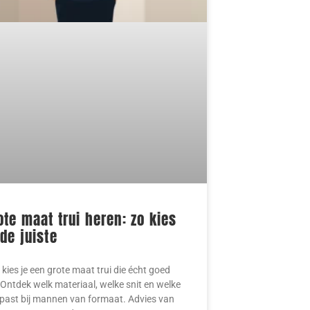
ote maat trui heren: zo kies
 de juiste
kies je een grote maat trui die écht goed
 Ontdek welk materiaal, welke snit en welke
l past bij mannen van formaat. Advies van