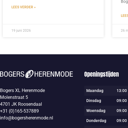
Bog
LEES VERDER »
LEE
19 juni 2026
26 
Openingstijden
Bogers XL Herenmode
Maandag
13:00 
Molenstraat 5
Dinsdag
09:00 
4701 JK Roosendaal
Woensdag
09:00 
+31 (0)165-537889
info@bogersherenmode.nl
Donderdag
09:00 