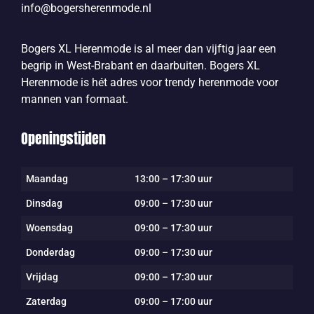
info@bogersherenmode.nl
Bogers XL Herenmode is al meer dan vijftig jaar een
begrip in West-Brabant en daarbuiten. Bogers XL
Herenmode is hét adres voor trendy herenmode voor
mannen van formaat.
Openingstijden
Maandag
13:00 – 17:30 uur
Dinsdag
09:00 – 17:30 uur
Woensdag
09:00 – 17:30 uur
Donderdag
09:00 – 17:30 uur
Vrijdag
09:00 – 17:30 uur
Zaterdag
09:00 – 17:00 uur