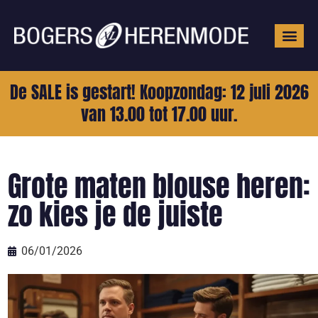
Grote mat
De SALE is gestart! Koopzondag: 12 juli 2026
van 13.00 tot 17.00 uur.
Grote maten blouse heren:
zo kies je de juiste
06/01/2026