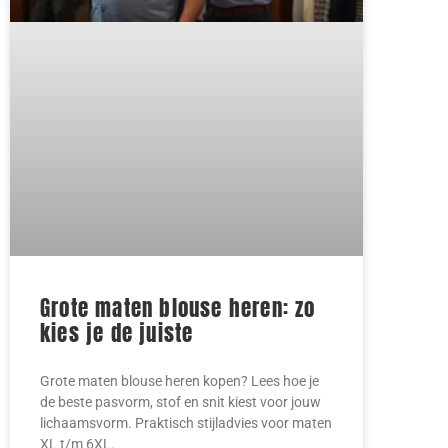
Grote maten blouse heren: zo
kies je de juiste
Grote maten blouse heren kopen? Lees hoe je
de beste pasvorm, stof en snit kiest voor jouw
lichaamsvorm. Praktisch stijladvies voor maten
XL t/m 6XL.