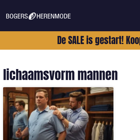
De SALE is gestart! Koo
lichaamsvorm mannen