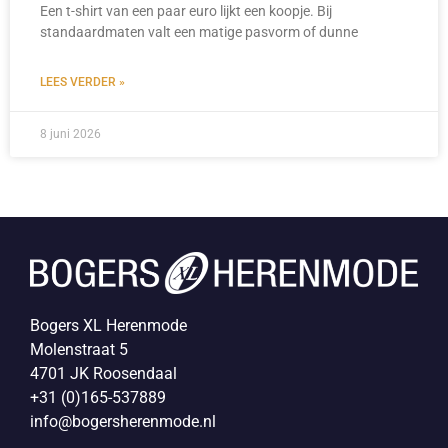
Een t-shirt van een paar euro lijkt een koopje. Bij
standaardmaten valt een matige pasvorm of dunne
LEES VERDER »
8 juni 2026
Bogers XL Herenmode
Molenstraat 5
4701 JK Roosendaal
+31 (0)165-537889
info@bogersherenmode.nl