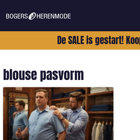
De SALE is gestart! Koo
blouse pasvorm