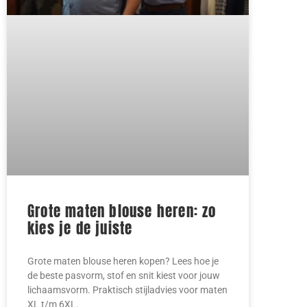
Grote maten blouse heren: zo
kies je de juiste
Grote maten blouse heren kopen? Lees hoe je
de beste pasvorm, stof en snit kiest voor jouw
lichaamsvorm. Praktisch stijladvies voor maten
XL t/m 6XL.