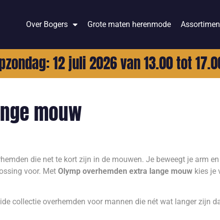
Over Bogers
Grote maten herenmode
Assortimen
pzondag: 12 juli 2026 van 13.00 tot 17.0
lange mouw
hemden die net te kort zijn in de mouwen. Je beweegt je arm e
plossing voor. Met
Olymp overhemden extra lange mouw
kies je 
de collectie overhemden voor mannen die nét wat langer zijn da