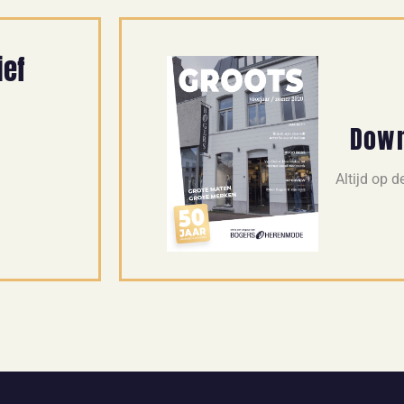
ief
Down
Altijd op 