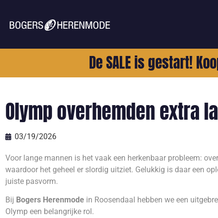
De SALE is gestart! Koo
Olymp overhemden extra 
03/19/2026
Voor lange mannen is het vaak een herkenbaar probleem: over
waardoor het geheel er slordig uitziet. Gelukkig is daar een o
juiste pasvorm.
Bij
Bogers Herenmode
in Roosendaal hebben we een uitgebrei
Olymp een belangrijke rol.