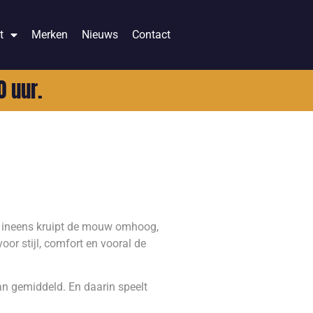
t
Merken
Nieuws
Contact
0 uur.
n ineens kruipt de mouw omhoog,
voor stijl, comfort en vooral de
n gemiddeld. En daarin speelt