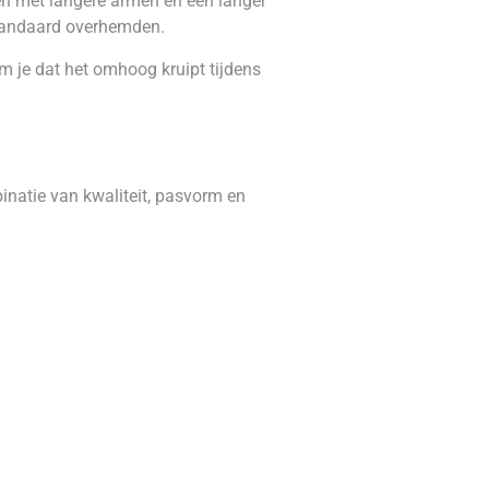
n met langere armen en een langer
standaard overhemden.
om je dat het omhoog kruipt tijdens
inatie van kwaliteit, pasvorm en