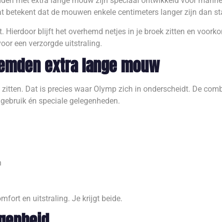
mden met extra lange mouw zijn speciaal ontwikkeld voor manne
at betekent dat de mouwen enkele centimeters langer zijn dan 
Hierdoor blijft het overhemd netjes in je broek zitten en voork
oor een verzorgde uitstraling.
hemden extra lange mouw
itten. Dat is precies waar Olymp zich in onderscheidt. De comb
gebruik én speciale gelegenheden.
n
ort en uitstraling. Je krijgt beide.
egenheid