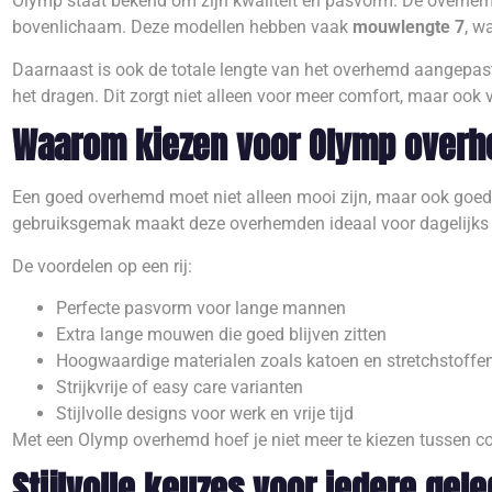
Olymp staat bekend om zijn kwaliteit en pasvorm. De overhe
bovenlichaam. Deze modellen hebben vaak
mouwlengte 7
, w
Daarnaast is ook de totale lengte van het overhemd aangepast. 
het dragen. Dit zorgt niet alleen voor meer comfort, maar ook v
Waarom kiezen voor Olymp over
Een goed overhemd moet niet alleen mooi zijn, maar ook goed z
gebruiksgemak maakt deze overhemden ideaal voor dagelijks 
De voordelen op een rij:
Perfecte pasvorm voor lange mannen
Extra lange mouwen die goed blijven zitten
Hoogwaardige materialen zoals katoen en stretchstoffe
Strijkvrije of easy care varianten
Stijlvolle designs voor werk en vrije tijd
Met een Olymp overhemd hoef je niet meer te kiezen tussen comf
Stijlvolle keuzes voor iedere gel