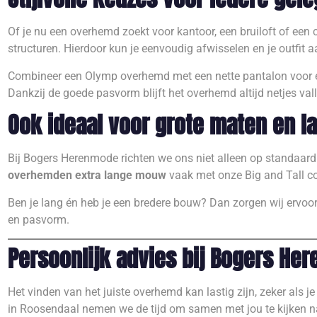
Of je nu een overhemd zoekt voor kantoor, een bruiloft of een 
structuren. Hierdoor kun je eenvoudig afwisselen en je outfit
Combineer een Olymp overhemd met een nette pantalon voor een
Dankzij de goede pasvorm blijft het overhemd altijd netjes val
Ook ideaal voor grote maten en l
Bij Bogers Herenmode richten we ons niet alleen op standaard
overhemden extra lange mouw
vaak met onze Big and Tall col
Ben je lang én heb je een bredere bouw? Dan zorgen wij ervoor 
en pasvorm.
Persoonlijk advies bij Bogers He
Het vinden van het juiste overhemd kan lastig zijn, zeker als j
in Roosendaal nemen we de tijd om samen met jou te kijken naa