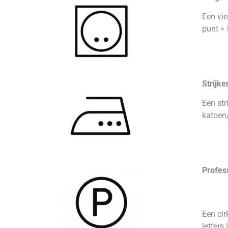
Een vie
punt = 
Strijke
Een str
katoen/
Profes
Een cir
letters