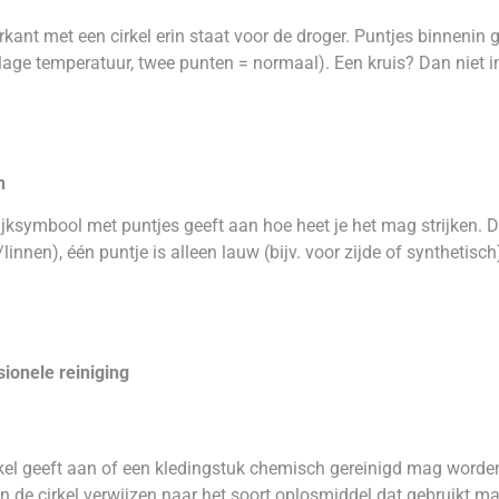
rkant met een cirkel erin staat voor de droger. Puntjes binnenin
lage temperatuur, twee punten = normaal). Een kruis? Dan niet i
n
ijksymbool met puntjes geeft aan hoe heet je het mag strijken. Dri
linnen), één puntje is alleen lauw (bijv. voor zijde of synthetisch
sionele reiniging
kel geeft aan of een kledingstuk chemisch gereinigd mag worden,
 in de cirkel verwijzen naar het soort oplosmiddel dat gebruikt 