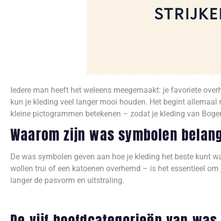
Iedere man heeft het weleens meegemaakt: je favoriete ove
kun je kleding veel langer mooi houden. Het begint allemaal
kleine pictogrammen betekenen – zodat je kleding van Bogers
Waarom zijn was symbolen belang
De was symbolen geven aan hoe je kleding het beste kunt was
wollen trui of een katoenen overhemd – is het essentieel om
langer de pasvorm en uitstraling.
De vijf hoofdcategorieën van wa