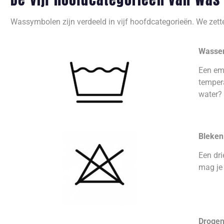
Wassymbolen zijn verdeeld in vijf hoofdcategorieën. We zetten
Wasse
Een em
tempera
water?
Bleken
Een dri
mag je 
Droge