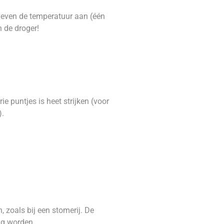
 geven de temperatuur aan (één
n de droger!
e puntjes is heet strijken (voor
).
 zoals bij een stomerij. De
mag worden.