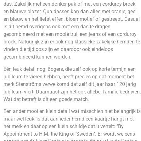
das. Zakelijk met een donker pak of met een corduroy broek
en blauwe blazer. Qua dassen kan dan alles met oranje, geel
en blauw en het liefst effen, bloemmotief of gestreept. Casual
is dit hemd overigens ook met een das te dragen
gecombineerd met een mooie trui, een jeans of een corduroy
broek. Natuurlijk zijn er ook nog klassieke zakelijke hemden te
vinden die tijdloos zijn en daardoor ook eindeloos
gecombineerd kunnen worden.
Eén leuk detail nog; Bogers, die zelf ook op korte termijn een
jubileum te vieren hebben, heeft precies op dat moment het
merk Stenströms verwelkomd dat zelf dit jaar haar 120 jarig
jubileum viert! Daarnaast zijn het ook allebei familie bedrijven.
Wat dat betreft is dit een goede match.
Een ander mooi en klein detail wat misschien niet belangrijk is
maar wel leuk, is dat aan ieder hemd een kaartje hangt met
het merk en daar op een klein schildje dat u vertelt: ‘’By
Appointment to H.M. the King of Sweden’’. Er wordt weleens