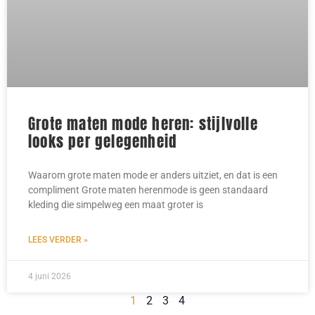
Grote maten mode heren: stijlvolle
looks per gelegenheid
Waarom grote maten mode er anders uitziet, en dat is een
compliment Grote maten herenmode is geen standaard
kleding die simpelweg een maat groter is
LEES VERDER »
4 juni 2026
1
2
3
4