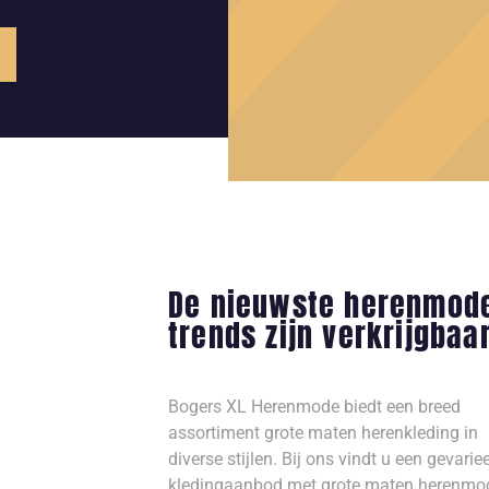
De nieuwste herenmod
trends zijn verkrijgbaa
Bogers XL Herenmode biedt een breed
assortiment grote maten herenkleding in
diverse stijlen. Bij ons vindt u een gevarie
kledingaanbod met grote maten herenmo