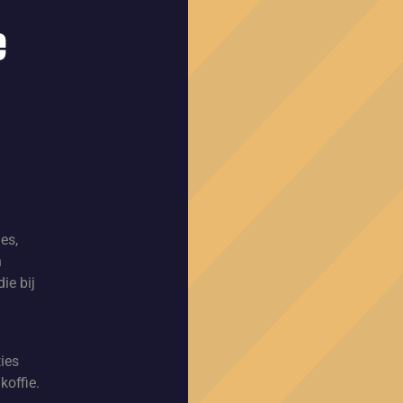
e
ies,
n
ie bij
ies
koffie.