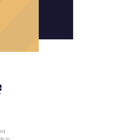
e
r
erd
de in