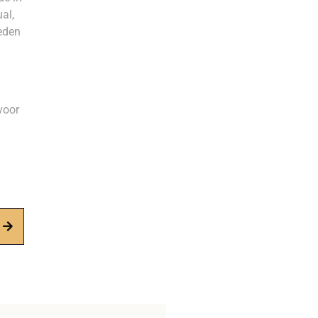
al,
ieden
voor