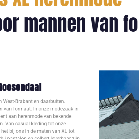
or mannen van f
Roosendaal
in West-Brabant en daarbuiten.
en van formaat. In onze modezaak in
iment aan herenmode van bekende
n. Van casual kleding tot onze
 het bij ons in de maten van XL tot
ij pantalon en colbert leverbaar zijn