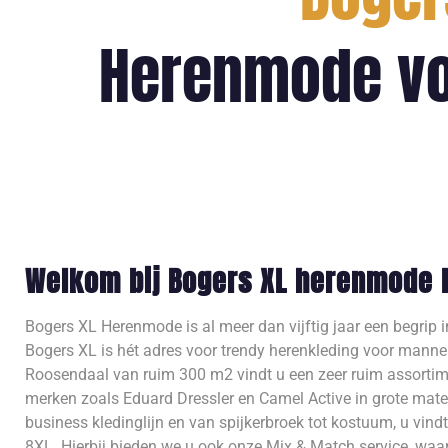
Herenmode vo
Welkom bij Bogers XL herenmode 
Bogers XL Herenmode is al meer dan vijftig jaar een begrip 
Bogers XL is hét adres voor trendy herenkleding voor mann
Roosendaal van ruim 300 m2 vindt u een zeer ruim assort
merken zoals Eduard Dressler en Camel Active in grote mate
business kledinglijn en van spijkerbroek tot kostuum, u vindt
8XL. Hierbij bieden we u ook onze Mix & Match service, waarb