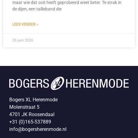
maar wie dat ooit heeft geprobeerd weet beter. Te strak in
de dijen, een tailleband die
LEES VERDER »
26 juni 2026
Bogers XL Herenmode
Molenstraat 5
4701 JK Roosendaal
+31 (0)165-537889
info@bogersherenmode.nl