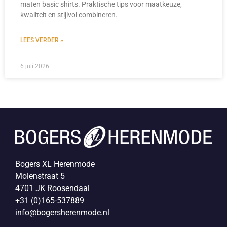
maten basic shirts. Praktische tips voor maatkeuze,
kwaliteit en stijlvol combineren.
LEES VERDER »
6 juli 2026
Bogers XL Herenmode
Molenstraat 5
4701 JK Roosendaal
+31 (0)165-537889
info@bogersherenmode.nl