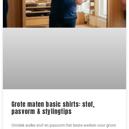
Grote maten basic shirts: stof,
pasvorm & stylingtips
Ontdek welke stof en pasvorm het beste werken voor grote