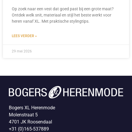
Op zoek naar een vest dat goed past bij een grote maat?
Ontdek welk snit, materiaal en stijl het beste werkt voor
heren vanaf XL. Met praktische stylingtips.
LEES VERDER »
29 mei 2026
Bogers XL Herenmode
Molenstraat 5
4701 JK Roosendaal
+31 (0)165-537889