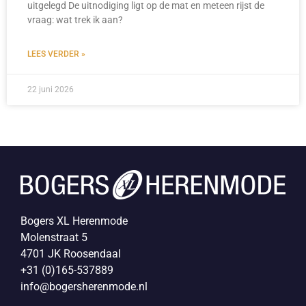
uitgelegd De uitnodiging ligt op de mat en meteen rijst de
vraag: wat trek ik aan?
LEES VERDER »
22 juni 2026
Bogers XL Herenmode
Molenstraat 5
4701 JK Roosendaal
+31 (0)165-537889
info@bogersherenmode.nl