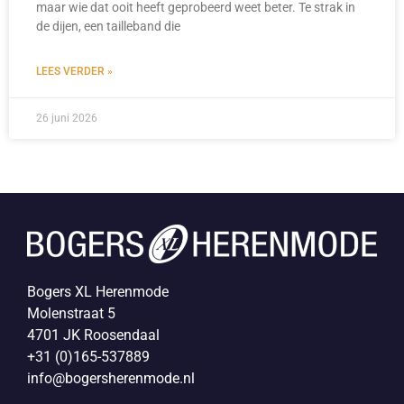
maar wie dat ooit heeft geprobeerd weet beter. Te strak in
de dijen, een tailleband die
LEES VERDER »
26 juni 2026
Bogers XL Herenmode
Molenstraat 5
4701 JK Roosendaal
+31 (0)165-537889
info@bogersherenmode.nl