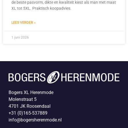
de beste pasvorm, dikte en kwaliteit kiest als man met maat
XL tot 5XL. Praktisch koopadvies.
LEES VERDER »
1 juni 2026
Bogers XL Herenmode
Molenstraat 5
4701 JK Roosendaal
+31 (0)165-537889
info@bogersherenmode.nl