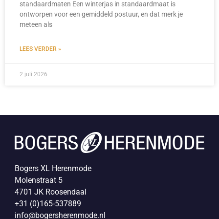
standaardmaten Een winterjas in standaardmaat is
ontworpen voor een gemiddeld postuur, en dat merk je
meteen als
LEES VERDER »
2 juli 2026
Bogers XL Herenmode
Molenstraat 5
4701 JK Roosendaal
+31 (0)165-537889
info@bogersherenmode.nl