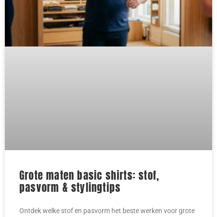
Grote maten basic shirts: stof,
pasvorm & stylingtips
Ontdek welke stof en pasvorm het beste werken voor grote