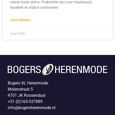
maten basic shirts. Praktische tips voor maatkeuze,
kwaliteit en stijlvol combineren.
LEES VERDER »
6 juli 2026
Bogers XL Herenmode
Molenstraat 5
4701 JK Roosendaal
+31 (0)165-537889
info@bogersherenmode.nl