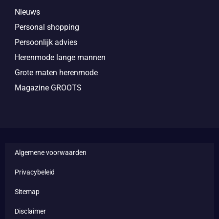
Nieuws
Personal shopping
Persoonlijk advies
Herenmode lange mannen
Grote maten herenmode
Magazine GROOTS
Algemene voorwaarden
Privacybeleid
Sitemap
Disclaimer