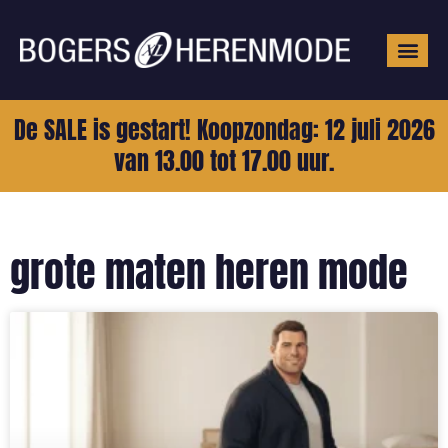
Grote mat
De SALE is gestart! Koopzondag: 12 juli 2026
van 13.00 tot 17.00 uur.
grote maten heren mode