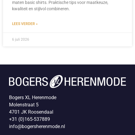
maten basic shirts. Praktische tips voor maatkeuze,
kwaliteit en stijlvol combineren.
LEES VERDER »
6 juli 2026
Bogers XL Herenmode
Molenstraat 5
4701 JK Roosendaal
+31 (0)165-537889
info@bogersherenmode.nl