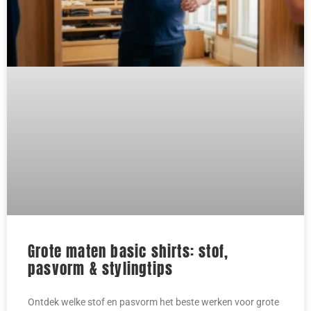
Grote maten basic shirts: stof,
pasvorm & stylingtips
Ontdek welke stof en pasvorm het beste werken voor grote