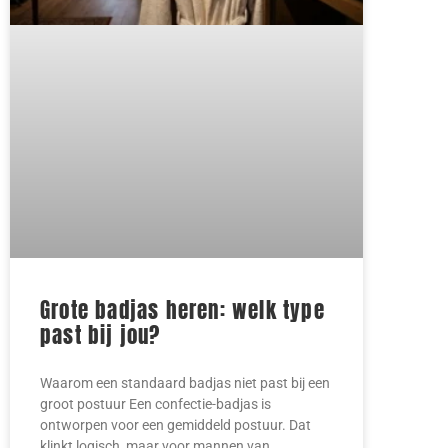
Grote badjas heren: welk type
past bij jou?
Waarom een standaard badjas niet past bij een
groot postuur Een confectie-badjas is
ontworpen voor een gemiddeld postuur. Dat
klinkt logisch, maar voor mannen van