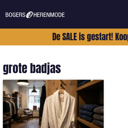
De SALE is gestart! Koo
grote badjas