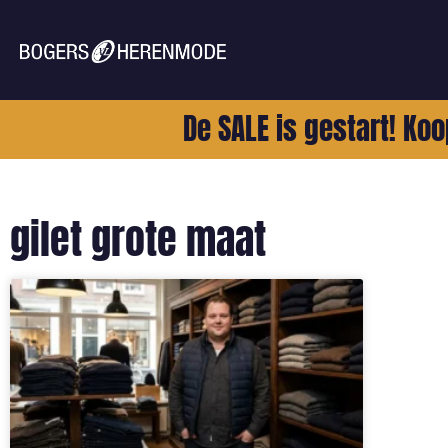
De SALE is gestart! Koo
gilet grote maat