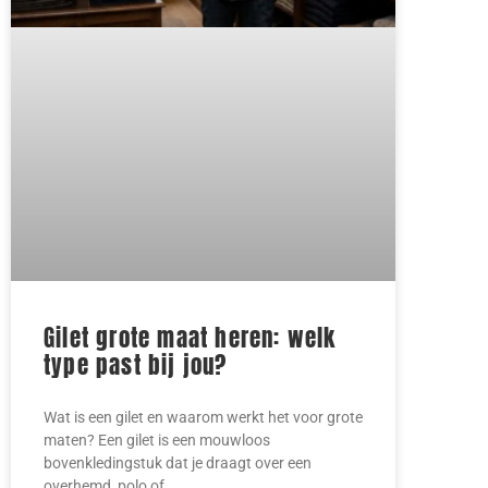
Gilet grote maat heren: welk
type past bij jou?
Wat is een gilet en waarom werkt het voor grote
maten? Een gilet is een mouwloos
bovenkledingstuk dat je draagt over een
overhemd, polo of