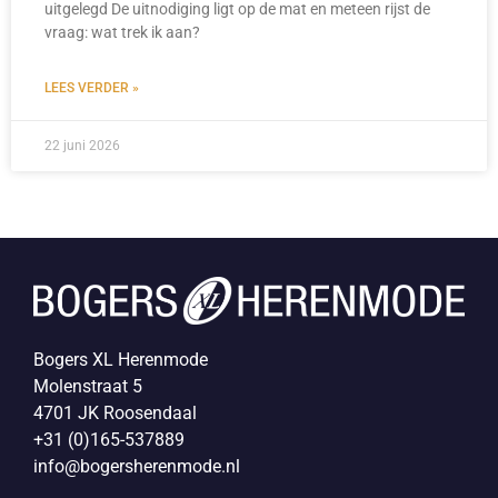
uitgelegd De uitnodiging ligt op de mat en meteen rijst de
vraag: wat trek ik aan?
LEES VERDER »
22 juni 2026
Bogers XL Herenmode
Molenstraat 5
4701 JK Roosendaal
+31 (0)165-537889
info@bogersherenmode.nl