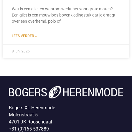
Wat is een gilet en waarom werkt het voor grote maten?
Een gilet is een mouwloos bovenkledingstuk dat je draagt
over een overhemd, polo of
LEES VERDER »
8 juni 2026
Bogers XL Herenmode
Molenstraat 5
4701 JK Roosendaal
+31 (0)165-537889