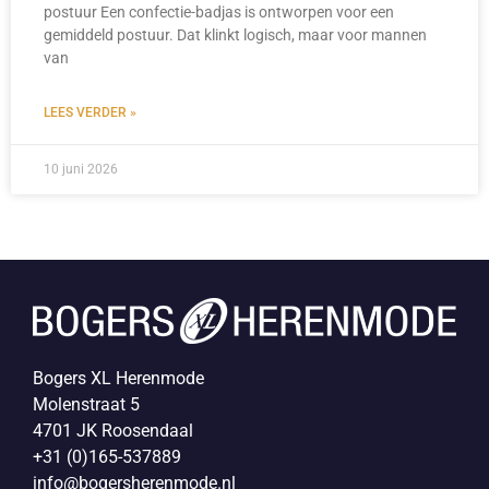
postuur Een confectie-badjas is ontworpen voor een
gemiddeld postuur. Dat klinkt logisch, maar voor mannen
van
LEES VERDER »
10 juni 2026
Bogers XL Herenmode
Molenstraat 5
4701 JK Roosendaal
+31 (0)165-537889
info@bogersherenmode.nl